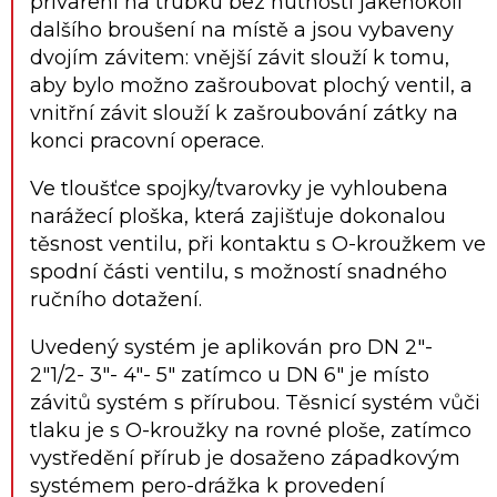
přivaření na trubku bez nutnosti jakéhokoli
dalšího broušení na místě a jsou vybaveny
dvojím závitem: vnější závit slouží k tomu,
aby bylo možno zašroubovat plochý ventil, a
vnitřní závit slouží k zašroubování zátky na
konci pracovní operace.
Ve tloušťce spojky/tvarovky je vyhloubena
narážecí ploška, která zajišťuje dokonalou
těsnost ventilu, při kontaktu s O-kroužkem ve
spodní části ventilu, s možností snadného
ručního dotažení.
Uvedený systém je aplikován pro DN 2″-
2″1/2- 3″- 4″- 5″ zatímco u DN 6″ je místo
závitů systém s přírubou. Těsnicí systém vůči
tlaku je s O-kroužky na rovné ploše, zatímco
vystředění přírub je dosaženo západkovým
systémem pero-drážka k provedení