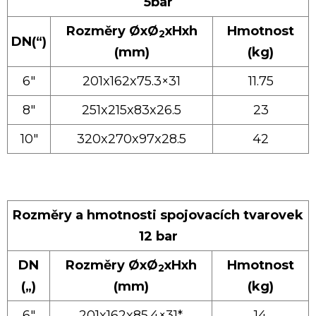
5bar
Rozměry ØxØ
xHxh
Hmotnost
2
DN(“)
(mm)
(kg)
6″
201x162x75.3×31
11.75
8″
251x215x83x26.5
23
10″
320x270x97x28.5
42
Rozměry a hmotnosti spojovacích tvarovek
12 bar
DN
Rozměry ØxØ
xHxh
Hmotnost
2
(„)
(mm)
(kg)
6″
201x162x85.4×31*
14