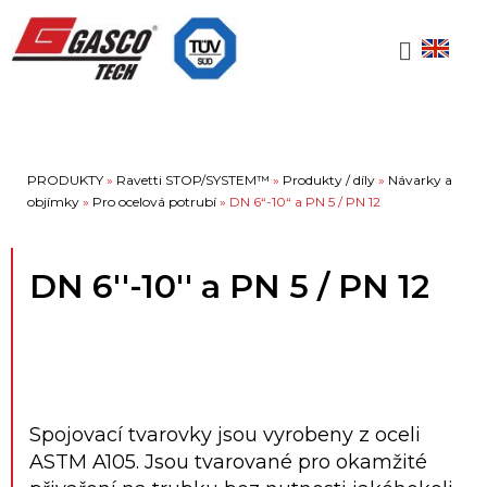
PRODUKTY
»
Ravetti STOP/SYSTEM™
»
Produkty / díly
»
Návarky a
objímky
»
Pro ocelová potrubí
»
DN 6“-10“ a PN 5 / PN 12
DN 6''-10'' a PN 5 / PN 12
Spojovací tvarovky jsou vyrobeny z oceli
ASTM A105. Jsou tvarované pro okamžité