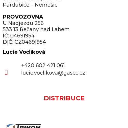
Pardubice – Nemošic
PROVOZOVNA
U Nadjezdu 256
533 13 Řečany nad Labem
IČ: 04691954
DIČ: CZ04691954
Lucie Voclíková
+420 602 421 061
lucie.voclikova@gasco.cz
DISTRIBUCE