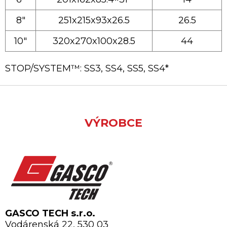
8″
251x215x93x26.5
26.5
10″
320x270x100x28.5
44
STOP/SYSTEM™: SS3, SS4, SS5, SS4*
VÝROBCE
GASCO TECH s.r.o.
Vodárenská 22, 530 03