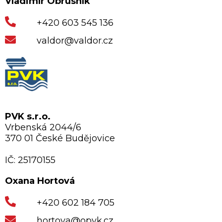
Vladimír Obrusník
+420 603 545 136
valdor@valdor.cz
PVK s.r.o.
Vrbenská 2044/6
370 01 České Budějovice
IČ: 25170155
Oxana Hortová
+420 602 184 705
hortova@opvk.cz