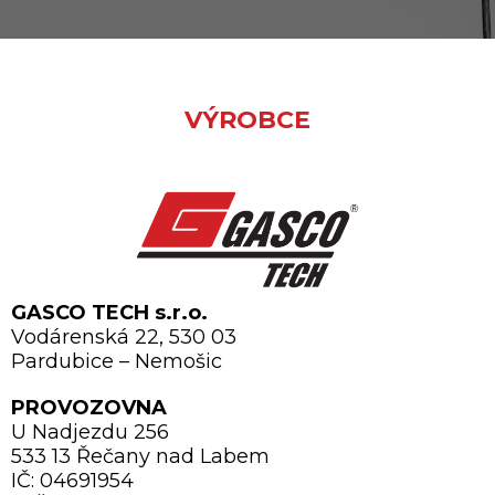
VÝROBCE
GASCO TECH s.r.o.
Vodárenská 22, 530 03
Pardubice – Nemošic
PROVOZOVNA
U Nadjezdu 256
533 13 Řečany nad Labem
IČ: 04691954