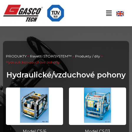
PRODUKTY
»
Ravetti STOP/SYSTEM™
»
Produkty / díly
»
Hydraulické/vzduchové pohony
Hydraulické/vzduchové pohony
Model CS/6
Model CS/13