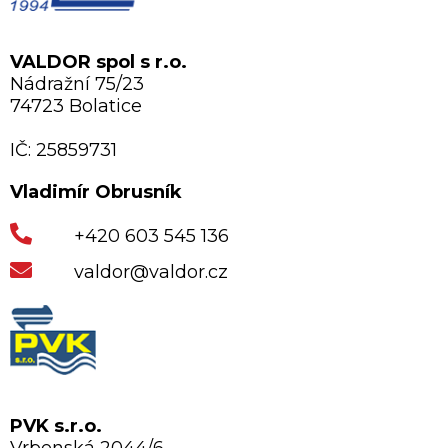
VALDOR spol s r.o.
Nádražní 75/23
74723 Bolatice
IČ: 25859731
Vladimír Obrusník
+420 603 545 136
valdor@valdor.cz
PVK s.r.o.
Vrbenská 2044/6