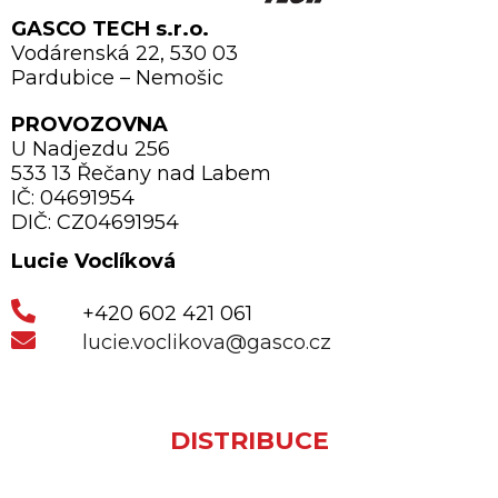
GASCO TECH s.r.o.
Vodárenská 22, 530 03
Pardubice – Nemošic
PROVOZOVNA
U Nadjezdu 256
533 13 Řečany nad Labem
IČ: 04691954
DIČ: CZ04691954
Lucie Voclíková
+420 602 421 061
lucie.voclikova@gasco.cz
DISTRIBUCE