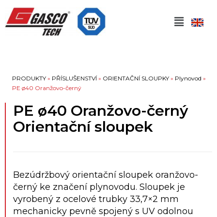
PRODUKTY
»
PŘÍSLUŠENSTVÍ
»
ORIENTAČNÍ SLOUPKY
»
Plynovod
»
PE ø40 Oranžovo-černý
PE ø40 Oranžovo-černý
Orientační sloupek
Bezúdržbový orientační sloupek oranžovo-
černý ke značení plynovodu. Sloupek je
vyrobený z ocelové trubky 33,7×2 mm
mechanicky pevně spojený s UV odolnou