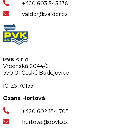
+420 603 545 136
valdor@valdor.cz
PVK s.r.o.
Vrbenská 2044/6
370 01 České Budějovice
IČ: 25170155
Oxana Hortová
+420 602 184 705
hortova@opvk.cz