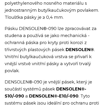
polyethylenového nosného­ materiálu s
jednostranným butylkaučukovým­­ povlakem.
Tloušťka pásky je ≥ 0,4 mm.
Pásku DENSOLEN®-090 lze zpracovávat za
studena a používá se jako mechanická ­
ochranná páska pro ­kryty proti korozi z
třívrstvých plastových ­pásek
DENSOLEN®
.
Vnitřní butylkaučuková vrstva ­se přivaří k
vnější ­vrstvě vnitřní pásky a vytvoří trvalý
povlak.
DENSOLEN®-090 je vnější­ pásek­, který je
součástí systémů pásek
DENSOLEN®-
S10/-090
a
DENSOLEN®-E10/-090
. Tyto
systémy pásek jsou ­ideální pro ochranu proti