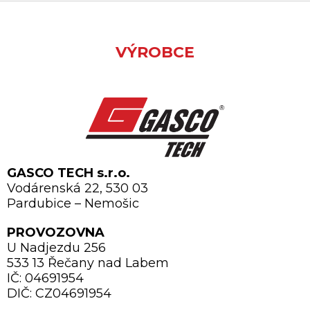
VÝROBCE
GASCO TECH s.r.o.
Vodárenská 22, 530 03
Pardubice – Nemošic
PROVOZOVNA
U Nadjezdu 256
533 13 Řečany nad Labem
IČ: 04691954
DIČ: CZ04691954