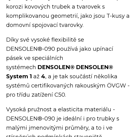
korozi kovových trubek a tvarovek s
komplikovanou geometrií, jako jsou T-kusy a
domovní spojovací ­tvarovky.
Díky své vysoké flexibilitě se
DENSOLEN®-090 používá jako upínací
pásek ve speciálních
systémech
DENSOLEN® DENSOLEN®
System 1
až
4
, a je tak ­součástí několika
systémů certifikovaných rakouským ÖVGW ­
pro ­třídu zatížení C50.
Vysoká pružnost a elasticita materiálu ­
DENSOLEN®-090 je ideální i pro trubky s
malými jmenovitými průměry, a to i ve
stísněných podmínkách staveniště.­