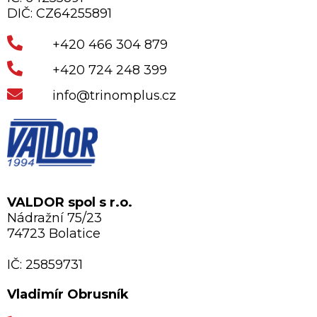
DIČ: CZ64255891
+420 466 304 879
+420 724 248 399
info@trinomplus.cz
VALDOR spol s r.o.
Nádražní 75/23
74723 Bolatice
IČ: 25859731
Vladimír Obrusník